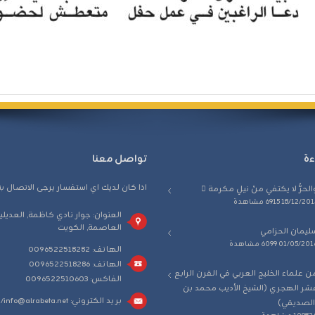
ءة
تواصل معنا
اذا كان لديك اي استفسار يرجى الاتصال بن
الحرُّ لا يكتفي منْ نيلِ مكرمة ٍ
18/12/201
6915 مشاهدة
العنوان: جوار نادي كاظمة, العديلية
العاصمة, الكويت
ليمان الحزامي
01/05/201
6099 مشاهدة
الهاتف: 0096522518282
الهاتف: 0096522518286
ن علماء الخليج العربي في القرن الرابع
الفاكس: 0096522510603
شر الهجري (الشيخ الأديب محمد بن
بريد الكتروني:
info@alrabeta.net/
 الصديقي)