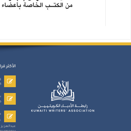
الأكثر قرا
و
5
س
6
م
ع
عبدالعزيز