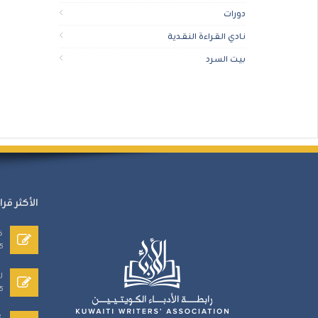
دورات
نـادي القـراءة النقـدية
بيـت السـرد
الأكثر قرا
ق
5
ل
5