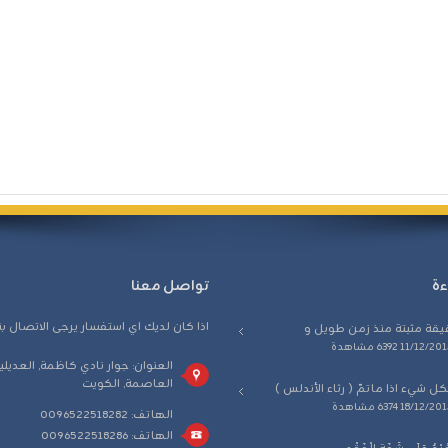
ءة
تواصل معنا
اذا كان لديك اي استفسار يرجى الاتصال بن
يقة مثبتة منذ زمن طويل و
11/12/201
6392 مشاهدة
العنوان: جوار نادي كاظمة, العديلية
العاصمة, الكويت
كل شيء اذا ماتمّ ( رثاء الأندلس )
18/12/201
6374 مشاهدة
الهاتف: 0096522518282
الهاتف: 0096522518286