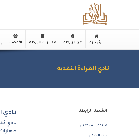
الرئيسية
عن الرابطة
فعاليات الرابطة
الأعضاء
إ
نـادي القـراءة النقـدية
انشطة الرابطة
نـادي ا
نادي ثق
منتدى المبدعين
مهارات ا
بيت الشعــر