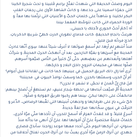
اليوم وصلتْ الحديقة التي شهدتْ تفتّحَ براعمِ قَلبينا. و تحتَ شجرةِ الكينا
التي حفرْنا اسمينا على جذعها، و كانتْ الشاهدَ الأولَ على رجفاتِ القلبِ
البكر لكلينا، و شاهداً على كلماتِ الحبِّ و الأغنياتِ التي ترنّمنا بها معاً، و
الوردة الحمراء التي كانت تتوسّط المقعدَ بيننا.
آه ٍكمْ أحبّ الجوري لأجلك يا حبيبتي...
هرعتُ باتجاهِ الحديقةِ، كانت قدماي تطويانِ الدربَ كطيّ شريطِ الذكرياتِ،
الذيْ فردتُه قبلَ قليلٍ...
منذُ أشهرٍ لم أرها، لم أسمعْ صوتَها، لا أعرفُ شيئاً عنها، سِوى أنّها غادرتْ
المدينة مع أسرتِها و بقيّة النازحين، بعد أن أنهكتْ الحربُ المدينةَ, و شردّتْ
أهلها وأبعدتهم عن بعضِهم، حتّى أنّ كثيراً من النّاس ضيّعوا أُسرهم،
ضلّوا عنها في مخيماتِ النزوحِ داخلَ البلادِ و خارجَها...
تُرى أما زال ذلك البريق الجميل في عينيها, كما كانت في لقاءاتنا قبل أعوام؟
أم أنّ الحرب وسمتَها بالحزنِ، كما وسمتْ نوافذَ البيوتِ في مدينتنا؟
مَنْ قالَ إنّ الُمدنَ لا تحسّ، لا تشعر، لا تحزن؟!
المدينةُ أُمّ ضيّعت أبناءها في لحظة شِجار عنيفٍ، لم تستطعْ أن تُصلحَ بينهم؛
فانكفأتْ على ذاتِها تبكيْ، بينما هم ركبوا طريقَ الغِواية و ضلّوا...
كلّ شيء بادٍ على طرقاتِها و واجهاتِ أبنيتها التي ثقّبها الرصاص... الذّعر و
الترقّبُ في عيونِ سكّانها؛ صارَ لغةً جديدةً.
أسرعُ قليلاً، و قد عَقدتُ العزمَ ألا أسمحَ للحربِ أن تأخذها منّي مرّة أخرى...
كلماتٌ قليلةٌ مختصرةٌ عليّ أنْ أقولها لها. عليّ أنْ أنهي ما بدأتُه منذُ
سنواتٍ، لن أتركها اليوم حتّى أحدد معها موعد زواجنا، سأبذلُ قصارى
جهدي، لن أتركَ الزمنَ مرّة أخرى يعبثُ بنا، لن أتركَ الحربَ تغتالُ أحلامَنا من