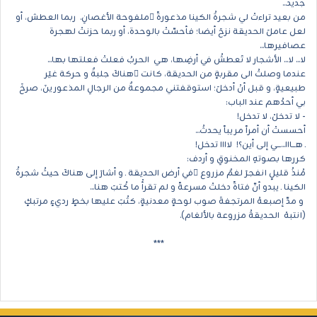
جديد...
من بعيد تراءتْ لي شجرةُ الكينا مذعورةً ًملفوحة الأغصانِ. ربما العطش، أو
لعل عاملَ الحديقة نزحَ أيضا؛ فأحسّتْ بالوحدة، أو ربما حزنتْ لهجرة
عصافيرها...
لا... لا... الأشجار لا تَعطشُ في أرضِها، هي الحربُ فعلتْ فعلتها بها...
عندما وصلتُ الى مقربةٍ من الحديقة، كانت ْهناكَ جلبةٌ و حركة غيَر
طبيعيةٍ، و قبل أنْ أدخلَ؛ استوقفتني مجموعةٌ من الرجالِ المذعورينَ، صرخَ
بي أحدُهم عند الباب:
- لا تدخلْ، لا تدخل!
أحسستْ أن أمراً مريباً يحدثُ...
ـ هــــااا...ـــــي إلى أين؟! لاااا تدخل!
كررها بصوتهِ المخنوقِ و أردف:
مُنذُ قليلٍ انفجرَ لغمٌ مزروع ٌفي أرض الحديقة ـ و أشارَ إلى هناكَ حيثُ شجرةُ
الكينا ـ يبدو أنّ فتاةً دخلتْ مسرعةً و لم تقرأْ ما كُتبَ هنا...
و مدّ إصبعهُ المرتجفةَ صوب لوحةٍ معدنيةٍ، كتُبَ عليها بخطٍ رديءٍ مرتبكٍ
(انتبهْ الحديقةُ مزروعة بالألغام).
***