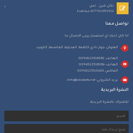
لكل شيئ .. ثمن
01/05/2016
6177 مشاهدة
تواصل معنا
اذا كان لديك اي استفسار يرجى الاتصال بنا
العنوان: جوار نادي كاظمة, العديلية, العاصمة, الكويت
الهاتف: 0096522518282
الهاتف: 0096522518286
الفاكس: 0096522510603
بريد الكتروني:
info@alrabeta.net/
النشرة البريدية
للاشتراك بالنشرة البريدية