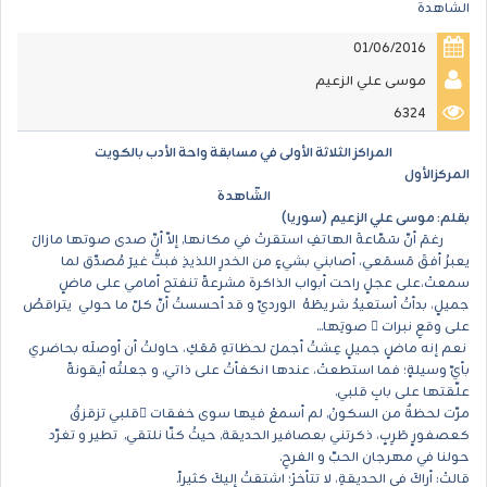
الشاهدة
01/06/2016
موسى علي الزعيم
6324
المراكز الثلاثة الأولى في مسابقة واحة الأدب بالكويت
المركزالأول
الشّاهدة
بقلم:
موسى علي الزعيم
(
سوريا)
رغمَ أنّ سَمّاعةَ الهاتفِ استقرتْ في مكانها, إلاّ أنّ صدى صوتها مازالَ
يعبرُ أفقَ مَسمَعي، أصابني بشيءٍ من الخدرِ اللذيذِ فبتُّ غيرَ مُصدّق لما
سمعتْ،على عجلٍ راحت أبواب الذاكرة مشرعةً تنفتح أمامي على ماضٍ
جميلٍ، بدأتُ أستعيدُ شريطَهُ الورديّ و قد أحسستُ أنّ كلّ ما حولي يتراقصُ
على وقعِ نبرات ِ صوتِها...
نعم إنه ماضٍ جميلٍ عِشتُ أجملَ لحظاتهِ مَعَكِ، حاولتُ أن أوصلَه بحاضري
بأيّ وسيلةٍ؛ فما استطعتْ، عندها انكفأتُ على ذاتي, و جعلتُه أيقونةً
علّقتها على بابِ قلبي.
مرّت لحظةٌ من السكونْ, لم أسمعْ فيها سوى خفقات ِقلبي تزقزقُ
كعصفورٍ طَرِبٍ، ذكرتني بعصافير الحديقة, حيثُ كنّا نلتقي, تطير و تغرّد
حولنا في مهرجان الحبّ و الفرحِ.
قالتْ: أراكَ في الحديقةِ، لا تتأخرْ؛ اشتقتُ إليكَ كثيراً.